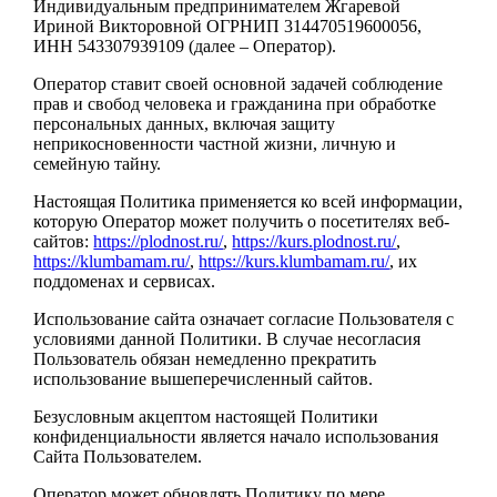
Индивидуальным предпринимателем Жгаревой
Ириной Викторовной ОГРНИП 314470519600056,
ИНН 543307939109 (далее – Оператор).
Оператор ставит своей основной задачей соблюдение
прав и свобод человека и гражданина при обработке
персональных данных, включая защиту
неприкосновенности частной жизни, личную и
семейную тайну.
Настоящая Политика применяется ко всей информации,
которую Оператор может получить о посетителях веб-
сайтов:
https://plodnost.ru/
,
https://kurs.plodnost.ru/
,
https://klumbamam.ru/
,
https://kurs.klumbamam.ru/
, их
поддоменах и сервисах.
Использование сайта означает согласие Пользователя с
условиями данной Политики. В случае несогласия
Пользователь обязан немедленно прекратить
использование вышеперечисленный сайтов.
Безусловным акцептом настоящей Политики
конфиденциальности является начало использования
Сайта Пользователем.
Оператор может обновлять Политику по мере