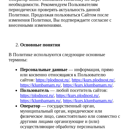
необходимости. Рекомендуем Пользователям
периодически проверять актуальность данной
Политики. Продолжая пользоваться Сайтом после
изменения Политики, Вы подтверждаете согласие с
внесенными изменениями.
Основные понятия
В Политике используются следующие основные
термины:
Персональные данные
— информация, прямо
или косвенно относящаяся к Пользователю
сайтов:
https://plodnost.ru/
,
https://kurs.plodnost.ru/
,
https://klumbamam.ru/
,
https://kurs.klumbamam.ru/
.
Пользователь
— любой посетитель сайтов:
https://plodnost.ru/
,
https://kurs.plodnost.ru/
,
https://klumbamam.ru/
,
https://kurs.klumbamam.ru/
.
Оператор
— государственный орган,
муниципальный орган, юридическое или
физическое лицо, самостоятельно или совместно с
другими лицами организующие и (или)
осуществляющие обработку персональных